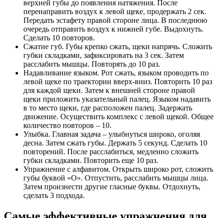
верхней губы до появления натяжения. После
перенаправить воздух к левой щеке, продержать 2 сек.
Передать эстафету правой стороне лица. В последнюю
очередь отправить воздух к нижней губе. Выдохнуть.
Сделать 10 повторов.
Сжатие губ. Губы крепко сжать, щеки напрячь. Сложить
губки складками, зафиксировать на 3 сек. Затем
расслабить мышцы. Повторять до 10 раз.
Надавливание языком. Рот сжать, языком проводить по
левой щеке по траектории вверх-вниз. Повторить 10 раз
для каждой щеки. Затем к внешней стороне правой
щеки приложить указательный палец. Языком надавить
в то место щеки, где расположен палец. Задержать
движение. Осуществить комплекс с левой щекой. Общее
количество повторов – 10.
Улыбка. Главная задача – улыбнуться широко, оголяя
десна. Затем сжать губы. Держать 5 секунд. Сделать 10
повторений. После расслабиться, медленно сложить
губки складками. Повторить еще 10 раз.
Упражнение с алфавитом. Открыть широко рот, сложить
губы буквой «О». Отпустить, расслабить мышцы лица.
Затем произнести другие гласные буквы. Отдохнуть,
сделать 3 подхода.
Самые эффективные упражнения для