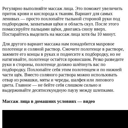
Регулярно выполняйте массаж лица. Это поможет увеличить
приток крови и кислорода к тканям. Вариант для самых
ленивых — просто похлопайте тыльной стороной руки под
подбородком, захватывая щёки и область скул. После этого
помассируйте пальцами щёки, двигаясь снизу вверх.
Постарайтесь выделить на массаж лица хотя бы 10 минут.
Для другого вариант массажа нам понадобится махровое
полотенце и соляной раствор. Смочите полотенце в растворе,
зажмите его концы в руках и поднесите к подбородку, но не
натягивайте, полотенце остаётся провисшим. Резко разведите
руки в стороны, полотенце должно шлёпнуть вас по
подбородку. Похлопайте себя этим полотенцем и по нижней
части щёк. Вместо соляного раствора можно использовать
отвар из ромашки, мяты и череды, шалфея или липового
цвета. Главное — не бейте себя слишком сильно и
выдерживайте десятисекундную паузу между шлепками.
Массаж лица в домашних условиях — видео