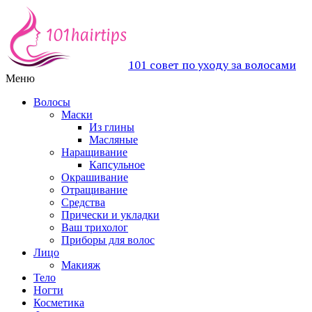
101 совет по уходу за волосами
Меню
Волосы
Маски
Из глины
Масляные
Наращивание
Капсульное
Окрашивание
Отращивание
Средства
Прически и укладки
Ваш трихолог
Приборы для волос
Лицо
Макияж
Тело
Ногти
Косметика