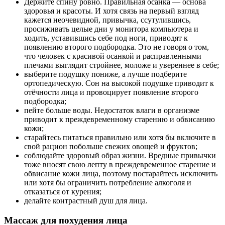
Держите спину ровно. Правильная осанка — основа
здоровья и красоты. И хотя связь на первый взгляд
кажется неочевидной, привычка, ссутулившись,
просиживать целые дни у монитора компьютера и
ходить, уставившись себе под ноги, приводят к
появлению второго подбородка. Это не говоря о том,
что человек с красивой осанкой и расправленными
плечами выглядит стройнее, моложе и увереннее в себе;
выберите подушку пониже, а лучше подберите
ортопедическую. Сон на высокой подушке приводит к
отёчности лица и провоцирует появление второго
подбородка;
пейте больше воды. Недостаток влаги в организме
приводит к преждевременному старению и обвисанию
кожи;
старайтесь питаться правильно или хотя бы включите в
свой рацион побольше свежих овощей и фруктов;
соблюдайте здоровый образ жизни. Вредные привычки
тоже вносят свою лепту в преждевременное старение и
обвисание кожи лица, поэтому постарайтесь исключить
или хотя бы ограничить потребление алкоголя и
отказаться от курения;
делайте контрастный душ для лица.
Массаж для похудения лица