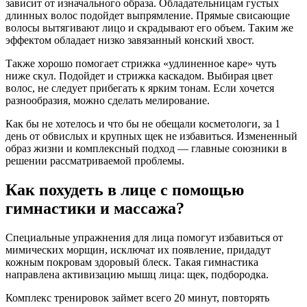
зависит от изначального образа. Обладательницам густых
длинных волос подойдет выпрямление. Прямые свисающие
волосы вытягивают лицо и скрадывают его объем. Таким же
эффектом обладает низко завязанный конский хвост.
Также хорошо помогает стрижка «удлиненное каре» чуть
ниже скул. Подойдет и стрижка каскадом. Выбирая цвет
волос, не следует прибегать к ярким тонам. Если хочется
разнообразия, можно сделать мелирование.
Как бы не хотелось и что бы не обещали косметологи, за 1
день от обвислых и крупных щек не избавиться. Измененный
образ жизни и комплексный подход — главные союзники в
решении рассматриваемой проблемы.
Как похудеть в лице с помощью
гимнастики и массажа?
Специальные упражнения для лица помогут избавиться от
мимических морщин, исключат их появление, придадут
кожным покровам здоровый блеск. Такая гимнастика
направлена активизацию мышц лица: щек, подбородка.
Комплекс тренировок займет всего 20 минут, повторять