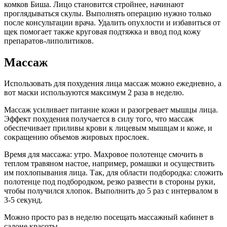
комков Биша. Лицо становится стройнее, начинают
проглядываться скулы. Выполнять операцию нужно только
после консультации врача. Удалить опухлости и избавиться от
щек помогает также круговая подтяжка и ввод под кожу
препаратов-липолитиков.
Массаж
Использовать для похудения лица массаж можно ежедневно, а
вот маски используются максимум 2 раза в неделю.
Массаж усиливает питание кожи и разогревает мышцы лица.
Эффект похудения получается в силу того, что массаж
обеспечивает приливы крови к лицевым мышцам и коже, и
сокращению объемов жировых прослоек.
Время для массажа: утро. Махровое полотенце смочить в
теплом травяном настое, например, ромашки и осуществить
им похлопывания лица. Так, для области подбородка: сложить
полотенце под подбородком, резко развести в стороны руки,
чтобы получился хлопок. Выполнить до 5 раз с интервалом в
3-5 секунд.
Можно просто раз в неделю посещать массажный кабинет в
салоне красоты.