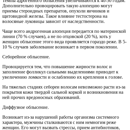
Темпы адрогенного облысения увеличиваются к 40-50 годам.
Дополнительно провоцировать такую алопецию могут
приемы стероидных препаратов, опухоли яичников и
щитовидной железы. Такое влияние тестостерона на
волосяные луковицы зависит от наследственности.
Чаще всего андрогенная алопеция передается по материнской
линии (70 % случаев), а не по отцовской (20 %), хоть у
женщин облысение этого вида проявляется гораздо реже. В 5-
10 % случаев заболевание возникает в первом поколении.
Себорейное облысение.
Провоцируется тем, что повышение жирности волос и
заполнение фолликул сальными выделениями приводит к
увеличению ломкости и ослаблению их крепления к голове.
На тяжелых стадиях себореи волосам невозможно расти из-за
покрытия кожи твердой сальной коркой и возникновения на
ней прочих вредоносных образований.
Диффузное облысение.
Возникает из-за нарушений работы организма системного
характера, мужчины сталкиваются с ним немногим реже
женщин. Его могут вызвать стрессы, прием антибиотиков,