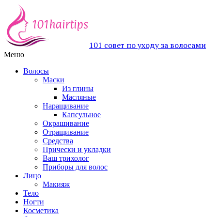
101 совет по уходу за волосами
Меню
Волосы
Маски
Из глины
Масляные
Наращивание
Капсульное
Окрашивание
Отращивание
Средства
Прически и укладки
Ваш трихолог
Приборы для волос
Лицо
Макияж
Тело
Ногти
Косметика