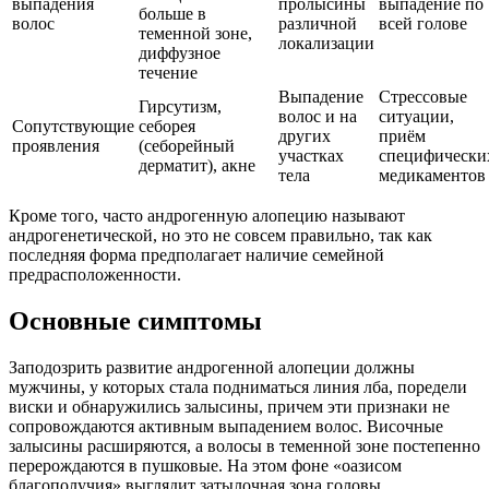
выпадения
пролысины
выпадение по
больше в
волос
различной
всей голове
теменной зоне,
локализации
диффузное
течение
Выпадение
Стрессовые
Гирсутизм,
волос и на
ситуации,
Сопутствующие
себорея
других
приём
проявления
(себорейный
участках
специфически
дерматит), акне
тела
медикаментов
Кроме того, часто андрогенную алопецию называют
андрогенетической, но это не совсем правильно, так как
последняя форма предполагает наличие семейной
предрасположенности.
Основные симптомы
Заподозрить развитие андрогенной алопеции должны
мужчины, у которых стала подниматься линия лба, поредели
виски и обнаружились залысины, причем эти признаки не
сопровождаются активным выпадением волос. Височные
залысины расширяются, а волосы в теменной зоне постепенно
перерождаются в пушковые. На этом фоне «оазисом
благополучия» выглядит затылочная зона головы,