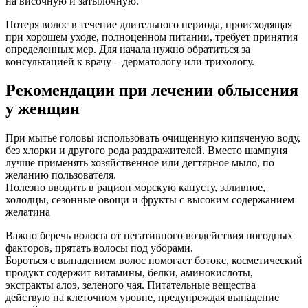
на височную и затылочную.
Потеря волос в течение длительного периода, происходящая
при хорошем уходе, полноценном питании, требует принятия
определенных мер. Для начала нужно обратиться за
консультацией к врачу – дерматологу или трихологу.
Рекомендации при лечении облысения
у женщин
При мытье головы использовать очищенную кипяченую воду,
без хлорки и другого рода раздражителей. Вместо шампуня
лучше применять хозяйственное или дегтярное мыло, по
желанию пользователя.
Полезно вводить в рацион морскую капусту, заливное,
холодцы, сезонные овощи и фрукты с высоким содержанием
желатина
Важно беречь волосы от негативного воздействия погодных
факторов, прятать волосы под уборами.
Бороться с выпадением волос помогает ботокс, косметический
продукт содержит витамины, белки, аминокислоты,
экстракты алоэ, зеленого чая. Питательные вещества
действую на клеточном уровне, предупреждая выпадение