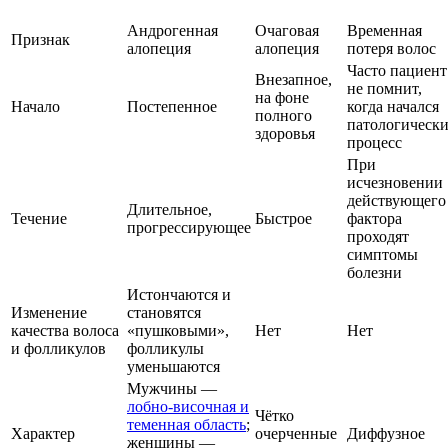
Андрогенная
Очаговая
Временная
Признак
алопеция
алопеция
потеря волос
Часто пациент
Внезапное,
не помнит,
на фоне
Начало
Постепенное
когда начался
полного
патологическ
здоровья
процесс
При
исчезновении
действующего
Длительное,
Течение
Быстрое
фактора
прогрессирующее
проходят
симптомы
болезни
Истончаются и
Изменение
становятся
качества волоса
«пушковыми»,
Нет
Нет
и фолликулов
фолликулы
уменьшаются
Мужчины —
лобно-височная и
Чётко
теменная область
;
Характер
очерченные
Диффузное
женщины —