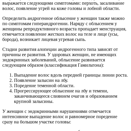
выражается следующими симптомами: перхоть, засаливание
волос, появление угрей на коже головы и лобной области.
Определить андрогенное облысение у женщин также можно
по симптомам гиперандрогении. Наряду с облысением у
женщины репродуктивного возраста пропадает менструация,
отмечается появление жестких волос на теле и лице (усы,
борода), возникает лицевая угревая сыпь.
Стадии развития алопеции андрогенного типа зависят от
причины ее развития. У здоровых женщин, не имеющих
эндокринных заболеваний, облысение развивается
следующим образом (классификация Гамильтона):
Выпадение волос вдоль передней границы линии роста.
Появление залысин на лбу.
Поредение теменной области.
Прогрессирующее облысение на лбу и темени,
заканчивающееся слиянием очагов и образованием
крупной залысины.
У женщин с эндокринными нарушениями отмечается
интенсивное выпадение волос и равномерное поредение
сразу на большом участке головы: