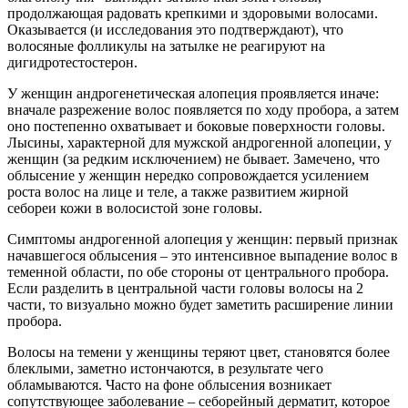
продолжающая радовать крепкими и здоровыми волосами.
Оказывается (и исследования это подтверждают), что
волосяные фолликулы на затылке не реагируют на
дигидротестостерон.
У женщин андрогенетическая алопеция проявляется иначе:
вначале разрежение волос появляется по ходу пробора, а затем
оно постепенно охватывает и боковые поверхности головы.
Лысины, характерной для мужской андрогенной алопеции, у
женщин (за редким исключением) не бывает. Замечено, что
облысение у женщин нередко сопровождается усилением
роста волос на лице и теле, а также развитием жирной
себореи кожи в волосистой зоне головы.
Симптомы андрогенной алопеция у женщин: первый признак
начавшегося облысения – это интенсивное выпадение волос в
теменной области, по обе стороны от центрального пробора.
Если разделить в центральной части головы волосы на 2
части, то визуально можно будет заметить расширение линии
пробора.
Волосы на темени у женщины теряют цвет, становятся более
блеклыми, заметно истончаются, в результате чего
обламываются. Часто на фоне облысения возникает
сопутствующее заболевание – себорейный дерматит, которое