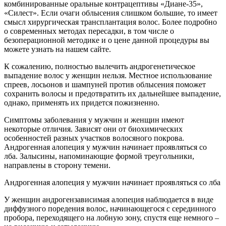
комбинированные оральные контрацептивы «Диане-35»,
«Силест». Если очаги облысения слишком большие, то имеет
смысл хирургическая трансплантация волос. Более подробно
о современных методах пересадки, в том числе о
безоперационной методике и о цене данной процедуры вы
можете узнать на нашем сайте.
К сожалению, полностью вылечить андрогенетическое
выпадение волос у женщин нельзя. Местное использование
спреев, лосьонов и шампуней против облысения поможет
сохранить волосы и предотвратить их дальнейшее выпадение,
однако, применять их придется пожизненно.
Симптомы заболевания у мужчин и женщин имеют
некоторые отличия. Зависят они от биохимических
особенностей разных участков волосяного покрова.
Андрогенная алопеция у мужчин начинает проявляться со
лба. Залысины, напоминающие формой треугольники,
направлены в сторону темени.
Андрогенная алопеция у мужчин начинает проявляться со лба
У женщин андрогензависимая алопеция наблюдается в виде
диффузного поредения волос, начинающегося с серединного
пробора, переходящего на лобную зону, спустя еще немного –