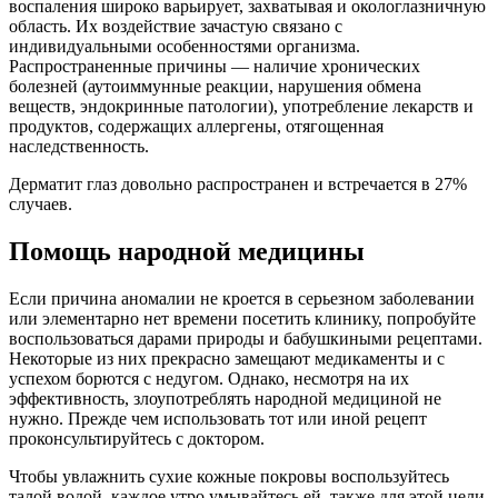
воспаления широко варьирует, захватывая и окологлазничную
область. Их воздействие зачастую связано с
индивидуальными особенностями организма.
Распространенные причины — наличие хронических
болезней (аутоиммунные реакции, нарушения обмена
веществ, эндокринные патологии), употребление лекарств и
продуктов, содержащих аллергены, отягощенная
наследственность.
Дерматит глаз довольно распространен и встречается в 27%
случаев.
Помощь народной медицины
Если причина аномалии не кроется в серьезном заболевании
или элементарно нет времени посетить клинику, попробуйте
воспользоваться дарами природы и бабушкиными рецептами.
Некоторые из них прекрасно замещают медикаменты и с
успехом борются с недугом. Однако, несмотря на их
эффективность, злоупотреблять народной медициной не
нужно. Прежде чем использовать тот или иной рецепт
проконсультируйтесь с доктором.
Чтобы увлажнить сухие кожные покровы воспользуйтесь
талой водой, каждое утро умывайтесь ей, также для этой цели