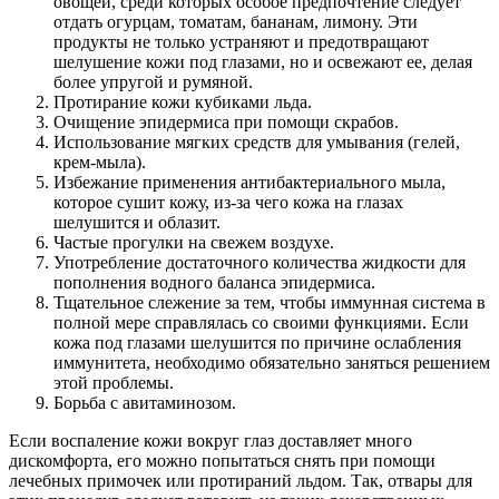
овощей, среди которых особое предпочтение следует
отдать огурцам, томатам, бананам, лимону. Эти
продукты не только устраняют и предотвращают
шелушение кожи под глазами, но и освежают ее, делая
более упругой и румяной.
Протирание кожи кубиками льда.
Очищение эпидермиса при помощи скрабов.
Использование мягких средств для умывания (гелей,
крем-мыла).
Избежание применения антибактериального мыла,
которое сушит кожу, из-за чего кожа на глазах
шелушится и облазит.
Частые прогулки на свежем воздухе.
Употребление достаточного количества жидкости для
пополнения водного баланса эпидермиса.
Тщательное слежение за тем, чтобы иммунная система в
полной мере справлялась со своими функциями. Если
кожа под глазами шелушится по причине ослабления
иммунитета, необходимо обязательно заняться решением
этой проблемы.
Борьба с авитаминозом.
Если воспаление кожи вокруг глаз доставляет много
дискомфорта, его можно попытаться снять при помощи
лечебных примочек или протираний льдом. Так, отвары для