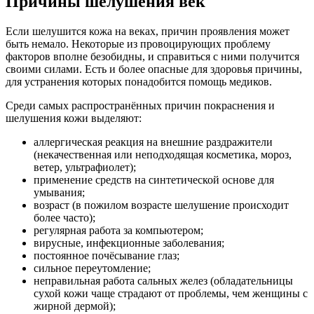
Причины шелушения век
Если шелушится кожа на веках, причин проявления может
быть немало. Некоторые из провоцирующих проблему
факторов вполне безобидны, и справиться с ними получится
своими силами. Есть и более опасные для здоровья причины,
для устранения которых понадобится помощь медиков.
Среди самых распространённых причин покраснения и
шелушения кожи выделяют:
аллергическая реакция на внешние раздражители
(некачественная или неподходящая косметика, мороз,
ветер, ультрафиолет);
применение средств на синтетической основе для
умывания;
возраст (в пожилом возрасте шелушение происходит
более часто);
регулярная работа за компьютером;
вирусные, инфекционные заболевания;
постоянное почёсывание глаз;
сильное переутомление;
неправильная работа сальных желез (обладательницы
сухой кожи чаще страдают от проблемы, чем женщины с
жирной дермой);