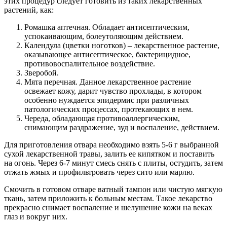
этих процедур следует готовить из таких лекарственных
растений, как:
Ромашка аптечная. Обладает антисептическим,
успокаивающим, болеутоляющим действием.
Календула (цветки ноготков) – лекарственное растение,
оказывающее антисептическое, бактерицидное,
противовоспалительное воздействие.
Зверобой.
Мята перечная. Данное лекарственное растение
освежает кожу, дарит чувство прохлады, в котором
особенно нуждается эпидермис при различных
патологических процессах, протекающих в нем.
Череда, обладающая противоаллергическим,
снимающим раздражение, зуд и воспаление, действием.
Для приготовления отвара необходимо взять 5-6 г выбранной
сухой лекарственной травы, залить ее кипятком и поставить
на огонь. Через 6-7 минут смесь снять с плиты, остудить, затем
отжать жмых и профильтровать через сито или марлю.
Смочить в готовом отваре ватный тампон или чистую мягкую
ткань, затем приложить к больным местам. Такое лекарство
прекрасно снимает воспаление и шелушение кожи на веках
глаз и вокруг них.