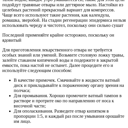
подойдут травяные отвары или дегтярное мыло. Настойки из
целебных растений прекрасный вариант для компрессов.
Чаще всего используют такие растения, как календула,
ромашка, зверобой. На стадии регенерации эпидермиса нельзя
использовать череду и чистотел, поскольку они сильно сушат
Последний применяйте крайне осторожно, поскольку он
ядовитый
Для приготовления лекарственного отвара не требуется
особых знаний или умений. Возьмите столовую ложку травы,
залейте стаканом кипяченой воды и подержите в закрытой
емкости, пока настой не остынет. Далее процедите его и
используйте следующим способом:
В качестве примочек. Смачивайте в жидкости ватный
диск и прикладывайте к пораженному органу зрения на
полчаса;
Для промывания. Хорошо промочите ватный тампон в
растворе и протрите око по направлению от носа к
височной части;
Для ополаскивания. Разведите отвар кипятком в
пропорции 1:5, и каждый раз после умывания орошайте
им лицо.