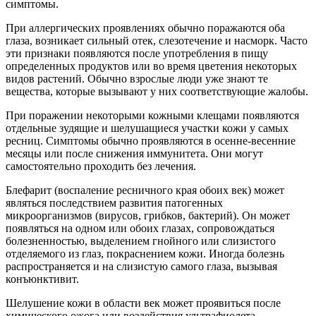
симптомы.
При аллергических проявлениях обычно поражаются оба
глаза, возникает сильный отек, слезотечение и насморк. Часто
эти признаки появляются после употребления в пищу
определенных продуктов или во время цветения некоторых
видов растений. Обычно взрослые люди уже знают те
вещества, которые вызывают у них соответствующие жалобы.
При поражении некоторыми кожными клещами появляются
отдельные зудящие и шелушащиеся участки кожи у самых
ресниц. Симптомы обычно проявляются в осенне-весенние
месяцы или после снижения иммунитета. Они могут
самостоятельно проходить без лечения.
Блефарит (воспаление ресничного края обоих век) может
являться последствием развития патогенных
микроорганизмов (вирусов, грибков, бактерий). Он может
появляться на одном или обоих глазах, сопровождаться
болезненностью, выделением гнойного или слизистого
отделяемого из глаз, покраснением кожи. Иногда болезнь
распространяется и на слизистую самого глаза, вызывая
конъюнктивит.
Шелушение кожи в области век может проявиться после
химического ожога или воздействия ультрафиолета,