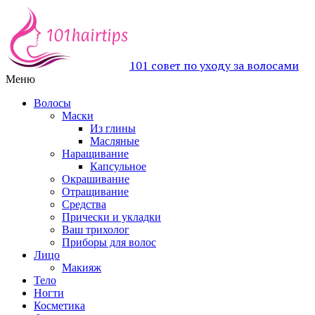
101 совет по уходу за волосами
Меню
Волосы
Маски
Из глины
Масляные
Наращивание
Капсульное
Окрашивание
Отращивание
Средства
Прически и укладки
Ваш трихолог
Приборы для волос
Лицо
Макияж
Тело
Ногти
Косметика