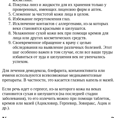
Покупка линз и жидкости для их хранения только у
проверенных, имеющих лицензию фирм и аптек.
Слежение за чистотой кожи лица в целом.
Избежание переутомления глаз.
Исключение контактов с аллергенами, из-за которых
веки становятся красными и шелушатся.
Увлажнение сухой кожи век при помощи кремов для
лица или других косметических средств.
Своевременное обращение к врачу с целью
обследования на выявление различных болезней. Этот
шаг особенно важен в том случае, если все ваши труды
избавиться от зуда и шелушения век не увенчались
успехом.
Для лечения демодекоза, блефарита, конъюнктивита или
ячменя используются всевозможные медикаментозные
препараты. В частности, это касается глазных капель и мазей.
Если речь идет о герпесе, из-за которого кожа на веках
становится сухая и шелушится (на последней стадии
заболевания), то его излечить можно при помощи таблеток,
кремов или мазей (Ацикловир, Герпевир, Зовиракс, Ацик и
др.).