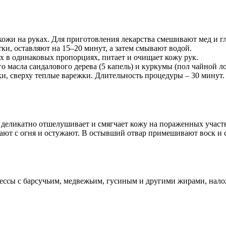
 кожи на руках. Для приготовления лекарства смешивают мед и г
и, оставляют на 15–20 минут, а затем смывают водой.
ых в одинаковых пропорциях, питает и очищает кожу рук.
ирного масла сандалового дерева (5 капель) и куркумы (пол чайн
и, сверху теплые варежки. Длительность процедуры – 30 минут.
а деликатно отшелушивает и смягчает кожу на пораженных участ
мают с огня и остужают. В остывший отвар примешивают воск и с
ссы с барсучьим, медвежьим, гусиным и другими жирами, нало