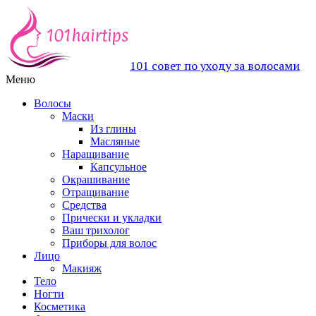
101 совет по уходу за волосами
Меню
Волосы
Маски
Из глины
Масляные
Наращивание
Капсульное
Окрашивание
Отращивание
Средства
Прически и укладки
Ваш трихолог
Приборы для волос
Лицо
Макияж
Тело
Ногти
Косметика