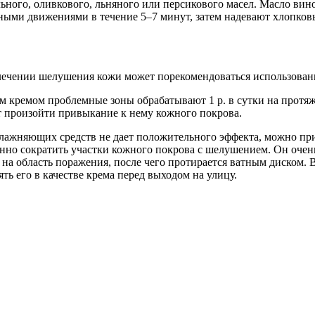
ного, оливкового, льняного или персикового масел. Масло вин
ными движениями в течение 5–7 минут, затем надевают хлопков
лечении шелушения кожи может порекомендоваться использовани
м кремом проблемные зоны обрабатывают 1 р. в сутки на протяж
ет произойти привыкание к нему кожного покрова.
лажняющих средств не дает положительного эффекта, можно при
нно сократить участки кожного покрова с шелушением. Он очен
нь на область поражения, после чего протирается ватным диском.
ть его в качестве крема перед выходом на улицу.