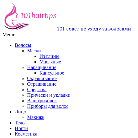
101 совет по уходу за волосами
Меню
Волосы
Маски
Из глины
Масляные
Наращивание
Капсульное
Окрашивание
Отращивание
Средства
Прически и укладки
Ваш трихолог
Приборы для волос
Лицо
Макияж
Тело
Ногти
Косметика