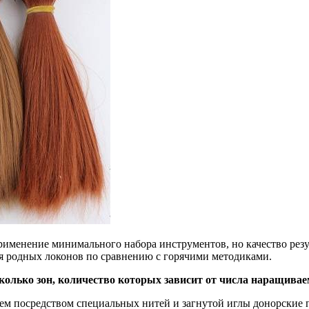
рименение минимального набора инструментов, но качество рез
я родных локонов по сравнению с горячими методиками.
сколько зон, количество которых зависит от числа наращива
атем посредством специальных нитей и загнутой иглы донорские