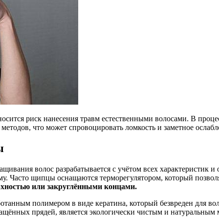
осится риск нанесения травм естественными волосами. В проц
методов, что может спровоцировать ломкость и заметное ослабл
ы
ащивания волос разрабатывается с учётом всех характеристик и
. Часто щипцы оснащаются терморегулятором, который позволя
рхностью или закруглёнными концами.
ботанным полимером в виде кератина, который безвреден для во
ащённых прядей, является экологически чистым и натуральным м