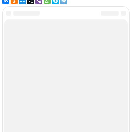
11111
Рекомендуем почитать:
Чем поможет маска из соли
для волос? Рейтинг готовых средств и домашние рецепты