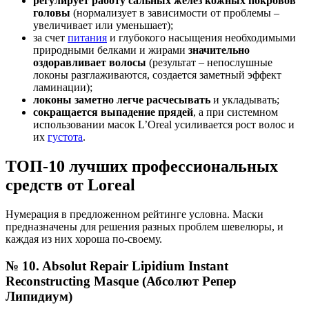
регулирует работу сальных желез кожных покровов
головы
(нормализует в зависимости от проблемы –
увеличивает или уменьшает);
за счет
питания
и глубокого насыщения необходимыми
природными белками и жирами
значительно
оздоравливает волосы
(результат – непослушные
локоны разглаживаются, создается заметный эффект
ламинации);
локоны заметно легче расчесывать
и укладывать;
сокращается выпадение прядей
, а при системном
использовании масок L’Oreal усиливается рост волос и
их
густота
.
ТОП-10 лучших профессиональных
средств от Loreal
Нумерация в предложенном рейтинге условна. Маски
предназначены для решения разных проблем шевелюры, и
каждая из них хороша по-своему.
№ 10. Absolut Repair Lipidium Instant
Reconstructing Masque (Абсолют Репер
Липидиум)