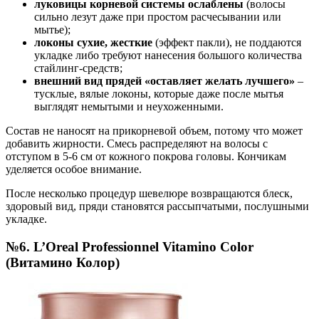
луковицы корневой системы ослаблены
(волосы
сильно лезут даже при простом расчесывании или
мытье);
локоны сухие, жесткие
(эффект пакли), не поддаются
укладке либо требуют нанесения большого количества
стайлинг-средств;
внешний вид прядей «оставляет желать лучшего»
–
тусклые, вялые локоны, которые даже после мытья
выглядят немытыми и неухоженными.
Состав не наносят на прикорневой объем, потому что может
добавить жирности. Смесь распределяют на волосы с
отступом в 5-6 см от кожного покрова головы. Кончикам
уделяется особое внимание.
После несколько процедур шевелюре возвращаются блеск,
здоровый вид, пряди становятся рассыпчатыми, послушными
укладке.
№6. L’Oreal Professionnel Vitamino Color
(Витамино Колор)