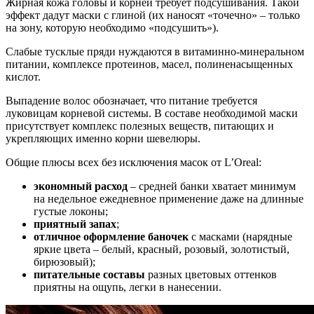
Жирная кожа головы и корней требует подсушивания. Такой
эффект дадут маски с глиной (их наносят «точечно» – только
на зону, которую необходимо «подсушить»).
Слабые тусклые пряди нуждаются в витаминно-минеральном
питании, комплексе протеинов, масел, полиненасыщенных
кислот.
Выпадение волос обозначает, что питание требуется
луковицам корневой системы. В составе необходимой маски
присутствует комплекс полезных веществ, питающих и
укрепляющих именно корни шевелюры.
Общие плюсы всех без исключения масок от L’Oreal:
экономный расход
– средней банки хватает минимум
на недельное ежедневное применение даже на длинные
густые локоны;
приятный запах
;
отличное оформление баночек
с масками (нарядные
яркие цвета – белый, красный, розовый, золотистый,
бирюзовый);
питательные составы
разных цветовых оттенков
приятны на ощупь, легки в нанесении.