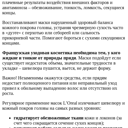
плачевные результаты воздействия внешних факторов и
авитаминоза – обезвоживание, тонкость, ломкость, секущиеся
концы.
Восстанавливают маски нарушенный здоровый баланса
кожного покрова головы, устраняя чрезмерную сухость часто
в «дуэте» с перхотью или себореей или сальность
прикорневой части. Помогают бороться с сухими секущимися
концами.
Французская уходовая косметика необходима тем, у кого
жидкие и тонкие от природы пряди
. Маски подойдут если
существует недостаток объема, значительные трудности в
укладке – шевелюра пушится, вьется, не держит форму.
Важно! Незаменимы окажутся средства, если прядям
недостает полноценного питания или неправильный уход
привел к обильному выпадению волос или отсутствию их
роста.
Регулярное применение масок L’Oreal излечивает шевелюру и
кожный покров головы на самых разных уровнях:
гидратирует обезвоженные ткани
кожи и локонов (за
счет чего сокращается сечение сухих концов);