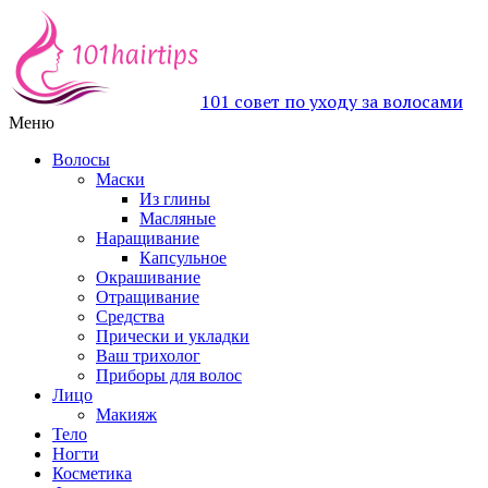
101 совет по уходу за волосами
Меню
Волосы
Маски
Из глины
Масляные
Наращивание
Капсульное
Окрашивание
Отращивание
Средства
Прически и укладки
Ваш трихолог
Приборы для волос
Лицо
Макияж
Тело
Ногти
Косметика