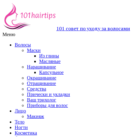
101 совет по уходу за волосами
Меню
Волосы
Маски
Из глины
Масляные
Наращивание
Капсульное
Окрашивание
Отращивание
Средства
Прически и укладки
Ваш трихолог
Приборы для волос
Лицо
Макияж
Тело
Ногти
Косметика