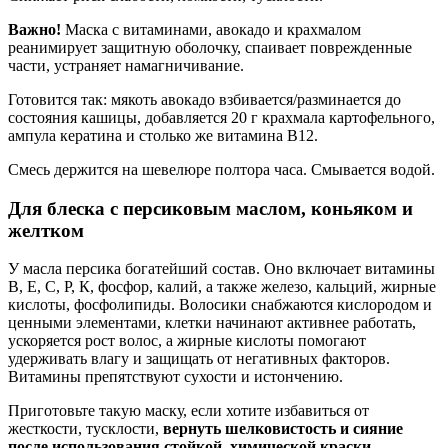
Важно!
Маска с витаминами, авокадо и крахмалом
реанимирует защитную оболочку, спаивает поврежденные
части, устраняет намагничивание.
Готовится так: мякоть авокадо взбивается/разминается до
состояния кашицы, добавляется 20 г крахмала картофельного,
ампула кератина и столько же витамина В12.
Смесь держится на шевелюре полтора часа. Смывается водой.
Для блеска с персиковым маслом, коньяком и
желтком
У масла персика богатейший состав. Оно включает витамины
В, Е, С, Р, К, фосфор, калий, а также железо, кальций, жирные
кислоты, фосфолипиды. Волосики снабжаются кислородом и
ценными элементами, клетки начинают активнее работать,
ускоряется рост волос, а жирные кислоты помогают
удерживать влагу и защищать от негативных факторов.
Витамины препятствуют сухости и истончению.
Приготовьте такую маску, если хотите избавиться от
жесткости, тусклости,
вернуть шелковистость и сияние
после использования стойкой, химической краски,