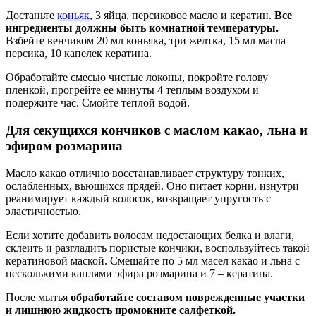
Достаньте
коньяк
, 3 яйца, персиковое масло и кератин.
Все
ингредиенты должны быть комнатной температуры.
Взбейте венчиком 20 мл коньяка, три желтка, 15 мл масла
персика, 10 капелек кератина.
Обработайте смесью чистые локоны, покройте голову
пленкой, прогрейте ее минуты 4 теплым воздухом и
подержите час. Смойте теплой водой.
Для секущихся кончиков с маслом какао, льна и
эфиром розмарина
Масло какао отлично восстанавливает структуру тонких,
ослабленных, вьющихся прядей. Оно питает корни, изнутри
реанимирует каждый волосок, возвращает упругость с
эластичностью.
Если хотите добавить волосам недостающих белка и влаги,
склеить и разгладить пористые кончики, воспользуйтесь такой
кератиновой маской. Смешайте по 5 мл масел какао и льна с
несколькими каплями эфира розмарина и 7 – кератина.
После мытья
обработайте составом поврежденные участки
и лишнюю жидкость промокните салфеткой.