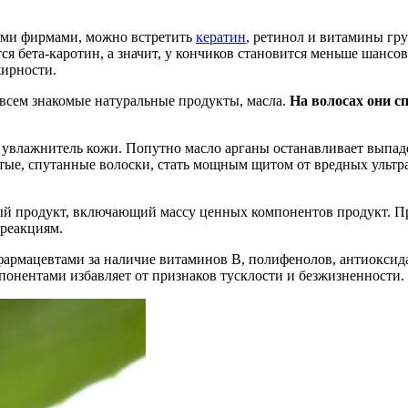
кими фирмами, можно встретить
кератин
, ретинол и витамины гр
я бета-каротин, а значит, у кончиков становится меньше шансо
жирности.
 всем знакомые натуральные продукты, масла.
На волосах они с
увлажнитель кожи. Попутно масло арганы останавливает выпаде
стые, спутанные волоски, стать мощным щитом от вредных ультр
 продукт, включающий массу ценных компонентов продукт. Пре
 реакциям.
армацевтами за наличие витаминов В, полифенолов, антиоксид
онентами избавляет от признаков тусклости и безжизненности.