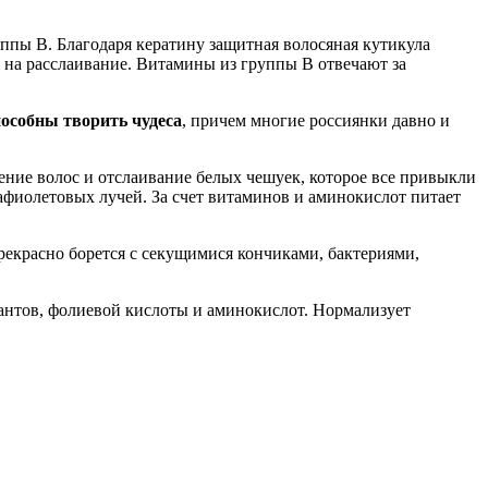
уппы В. Благодаря кератину защитная волосяная кутикула
в на расслаивание. Витамины из группы В отвечают за
пособны творить чудеса
, причем многие россиянки давно и
ние волос и отслаивание белых чешуек, которое все привыкли
афиолетовых лучей. За счет витаминов и аминокислот питает
красно борется с секущимися кончиками, бактериями,
антов, фолиевой кислоты и аминокислот. Нормализует