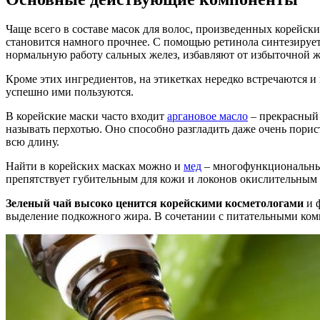
Чаще всего в составе масок для волос, произведенных корейс
становится намного прочнее. С помощью ретинола синтезируетс
нормальную работу сальных желез, избавляют от избыточной 
Кроме этих ингредиентов, на этикетках нередко встречаются и
успешно ими пользуются.
В корейские маски часто входит
аргановое масло
– прекрасный 
называть перхотью. Оно способно разгладить даже очень пори
всю длину.
Найти в корейских масках можно и
мед
– многофункциональный
препятствует губительным для кожи и локонов окислительным
Зеленый чай высоко ценится корейскими косметологами
и ф
выделение подкожного жира. В сочетании с питательными комп