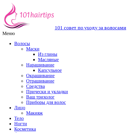
101 совет по уходу за волосами
Меню
Волосы
Маски
Из глины
Масляные
Наращивание
Капсульное
Окрашивание
Отращивание
Средства
Прически и укладки
Ваш трихолог
Приборы для волос
Лицо
Макияж
Тело
Ногти
Косметика