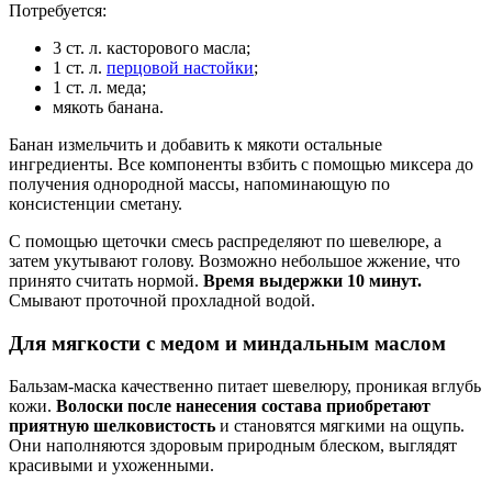
Потребуется:
3 ст. л. касторового масла;
1 ст. л.
перцовой настойки
;
1 ст. л. меда;
мякоть банана.
Банан измельчить и добавить к мякоти остальные
ингредиенты. Все компоненты взбить с помощью миксера до
получения однородной массы, напоминающую по
консистенции сметану.
С помощью щеточки смесь распределяют по шевелюре, а
затем укутывают голову. Возможно небольшое жжение, что
принято считать нормой.
Время выдержки 10 минут.
Смывают проточной прохладной водой.
Для мягкости с медом и миндальным маслом
Бальзам-маска качественно питает шевелюру, проникая вглубь
кожи.
Волоски после нанесения состава приобретают
приятную шелковистость
и становятся мягкими на ощупь.
Они наполняются здоровым природным блеском, выглядят
красивыми и ухоженными.