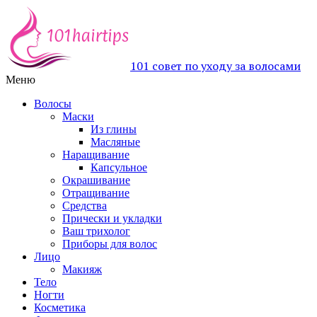
101 совет по уходу за волосами
Меню
Волосы
Маски
Из глины
Масляные
Наращивание
Капсульное
Окрашивание
Отращивание
Средства
Прически и укладки
Ваш трихолог
Приборы для волос
Лицо
Макияж
Тело
Ногти
Косметика