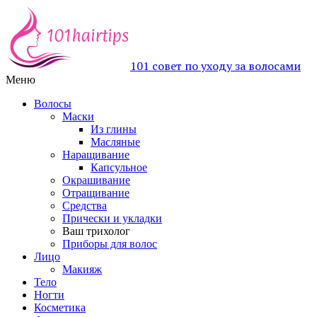
101 совет по уходу за волосами
Меню
Волосы
Маски
Из глины
Масляные
Наращивание
Капсульное
Окрашивание
Отращивание
Средства
Прически и укладки
Ваш трихолог
Приборы для волос
Лицо
Макияж
Тело
Ногти
Косметика