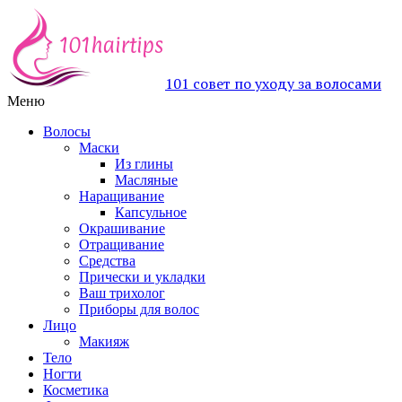
101 совет по уходу за волосами
Меню
Волосы
Маски
Из глины
Масляные
Наращивание
Капсульное
Окрашивание
Отращивание
Средства
Прически и укладки
Ваш трихолог
Приборы для волос
Лицо
Макияж
Тело
Ногти
Косметика