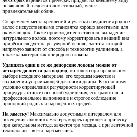
некоторых вариантов причёски, придаёт их внешнему виду
неряшливый, недостаточно стильный, менее
привлекательный облик.
Со временем места креплений и участки соединения родных
волос с искусственными становятся хорошо заметными для
окружающих. Также происходит естественное выпадение
натурального волоса, поэтому корректировать внешний вид
причёски следует на регулярной основе, частота которой
напрямую зависит от способа и технологии удлинения, а
также характеристик природного локона.
Удлинять одни и те же донорские локоны можно от
четырёх до шести раз подряд
, но только при правильном
выборе исходного материала, его хорошем качестве и
сохранении устраивающей для носки длины. К основному
условию определения регулярности корректирующей
процедуры относится способ удлинения, его грамотное и
профессиональное выполнение и строгое соблюдение
пропорций родных и наращённых прядей.
На заметку!
Максимально допустимым интервалом для
посещения салонного мастера, корректирующего причёску
при капсульном методе, является три месяца, а при ленточной
технологии – всего пара месяцев.