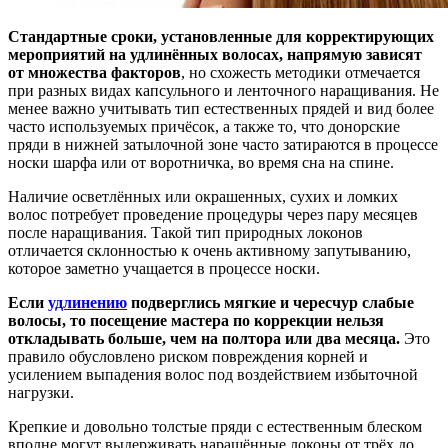
Стандартные сроки, установленные для корректирующих
мероприятий на удлинённых волосах, напрямую зависят
от множества факторов
, но схожесть методики отмечается
при разных видах капсульного и ленточного наращивания. Не
менее важно учитывать тип естественных прядей и вид более
часто используемых причёсок, а также то, что донорские
пряди в нижней затылочной зоне часто затираются в процессе
носки шарфа или от воротничка, во время сна на спине.
Наличие осветлённых или окрашенных, сухих и ломких
волос потребует проведение процедуры через пару месяцев
после наращивания. Такой тип природных локонов
отличается склонностью к очень активному запутыванию,
которое заметно учащается в процессе носки.
Если
удлинению
подверглись мягкие и чересчур слабые
волосы, то посещение мастера по коррекции нельзя
откладывать больше, чем на полтора или два месяца.
Это
правило обусловлено риском повреждения корней и
усилением выпадения волос под воздействием избыточной
нагрузки.
Крепкие и довольно толстые пряди с естественным блеском
вполне могут выдерживать наращённые локоны от трёх до