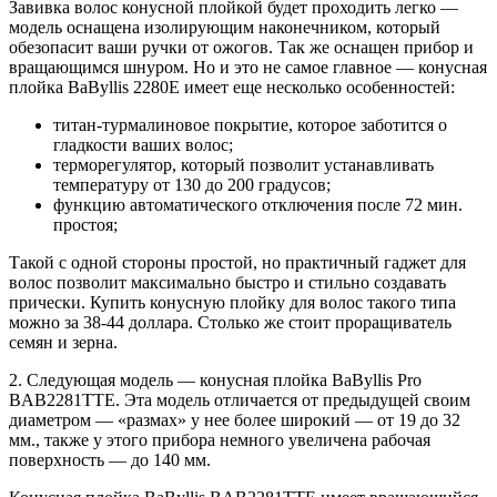
Завивка волос конусной плойкой будет проходить легко —
модель оснащена изолирующим наконечником, который
обезопасит ваши ручки от ожогов. Так же оснащен прибор и
вращающимся шнуром. Но и это не самое главное — конусная
плойка BaByllis 2280Е имеет еще несколько особенностей:
титан-турмалиновое покрытие, которое заботится о
гладкости ваших волос;
терморегулятор, который позволит устанавливать
температуру от 130 до 200 градусов;
функцию автоматического отключения после 72 мин.
простоя;
Такой с одной стороны простой, но практичный гаджет для
волос позволит максимально быстро и стильно создавать
прически. Купить конусную плойку для волос такого типа
можно за 38-44 доллара. Столько же стоит проращиватель
семян и зерна.
2. Следующая модель — конусная плойка BaByllis Pro
BAB2281TTE. Эта модель отличается от предыдущей своим
диаметром — «размах» у нее более широкий — от 19 до 32
мм., также у этого прибора немного увеличена рабочая
поверхность — до 140 мм.