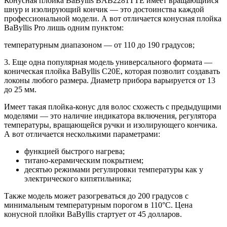
Конусная плойка BaByllis BAB2281TTE имеет вращающийся
шнур и изолирующий кончик — это достоинства каждой
профессиональной модели. А вот отличается конусная плойка
BaByllis Pro лишь одним пунктом:
температурным диапазоном — от 110 до 190 градусов;
3. Еще одна популярная модель универсального формата —
коническая плойка BaByllis C20E, которая позволит создавать
локоны любого размера. Диаметр прибора варьируется от 13
до 25 мм.
Имеет такая плойка-конус для волос схожесть с предыдущими
моделями — это наличие индикатора включения, регулятора
температуры, вращающейся ручки и изолирующего кончика.
А вот отличается несколькими параметрами:
функцией быстрого нагрева;
титано-керамическим покрытием;
десятью режимами регулировки температуры как у
электрического кипятильника;
Также модель может разогреваться до 200 градусов с
минимальным температурным порогом в 110°C. Цена
конусной плойки BaByllis стартует от 45 долларов.