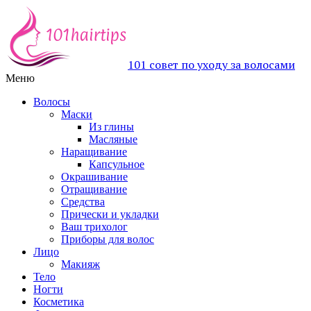
101 совет по уходу за волосами
Меню
Волосы
Маски
Из глины
Масляные
Наращивание
Капсульное
Окрашивание
Отращивание
Средства
Прически и укладки
Ваш трихолог
Приборы для волос
Лицо
Макияж
Тело
Ногти
Косметика