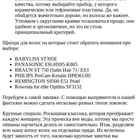
качества, потому выбирайте прибор, у которого
керамические или тефлоновые пластины. Да, он
обойдется значительно дороже, но волосы же важнее.
Утюжком с округлыми краями пользоваться проще, они
удобнее и эргономичнее, но это не столь
принципиальный критерий.
Щипцы для волос на которые стоит обратить внимания при
выборе:
BABYLISS ST395E
PANASONIC EH-HS95-K865
BRAUN ST 750 (Satin Hair 7) / ES3
PHILIPS ProCare Keratin HP8361/00
REMINGTON S9500 E51 Pearl
Rowenta for elite Optiliss SF3132
Перейдем к самой завивке. С помощью выпрямителя и нашей
фантазии можно сделать несколько разных типов локонов:
Крупные спирали. Роскошная классика, которая преображает
каждую женщину. Эта прическа вне моды, потому мы просто
обязаны научиться делать ее самостоятельно. Итак, разделяем
всю нашу копну волос на отдельные пряди. Их величина
будет зависеть от того, насколько крупные завитки вы