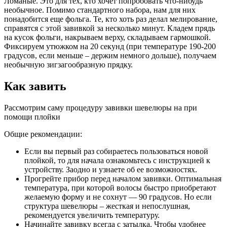
Ломаные. Это для тех, кто хочет попробовать что-нибудь
необычное. Помимо стандартного набора, нам для них
понадобится еще фольга. Те, кто хоть раз делал мелирование,
справятся с этой завивкой за несколько минут. Кладем прядь
на кусок фольги, накрываем верху, складываем гармошкой.
Фиксируем утюжком на 20 секунд (при температуре 190-200
градусов, если меньше – держим немного дольше), получаем
необычную зигзагообразную прядку.
Как завить
Рассмотрим саму процедуру завивки шевелюры на при
помощи плойки
Общие рекомендации:
Если вы первый раз собираетесь пользоваться новой
плойкой, то для начала ознакомьтесь с инструкцией к
устройству. Заодно и узнаете об ее возможностях.
Прогрейте прибор перед началом завивки. Оптимальная
температура, при которой волосы быстро приобретают
желаемую форму и не сохнут — 90 градусов. Но если
структура шевелюры – жесткая и непослушная,
рекомендуется увеличить температуру.
Начинайте завивку всегда с затылка. Чтобы удобнее