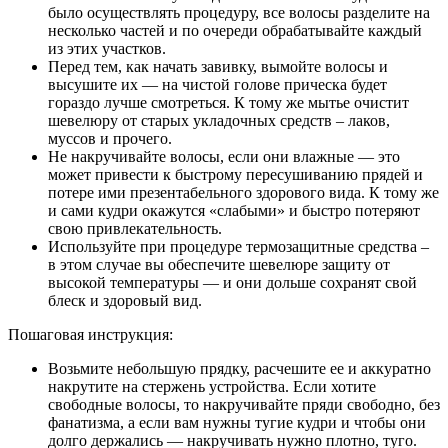
было осуществлять процедуру, все волосы разделите на
несколько частей и по очереди обрабатывайте каждый
из этих участков.
Перед тем, как начать завивку, вымойте волосы и
высушите их — на чистой голове прическа будет
гораздо лучше смотреться. К тому же мытье очистит
шевелюру от старых укладочных средств – лаков,
муссов и прочего.
Не накручивайте волосы, если они влажные — это
может привести к быстрому пересушиванию прядей и
потере ими презентабельного здорового вида. К тому же
и сами кудри окажутся «слабыми» и быстро потеряют
свою привлекательность.
Используйте при процедуре термозащитные средства –
в этом случае вы обеспечите шевелюре защиту от
высокой температуры — и они дольше сохранят свой
блеск и здоровый вид.
Пошаговая инструкция:
Возьмите небольшую прядку, расчешите ее и аккуратно
накрутите на стержень устройства. Если хотите
свободные волосы, то накручивайте пряди свободно, без
фанатизма, а если вам нужны тугие кудри и чтобы они
долго держались — накручивать нужно плотно, туго.