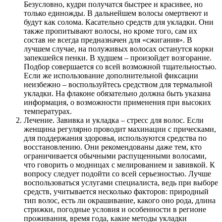
Безусловно, кудри получатся быстрее и красивее, но
только единожды. В дальнейшем волосы омертвеют и
будут как солома. Касательно средств для укладки. Они
также пропитывают волосы, но кроме того, сам их
состав не всегда предназначен для «сжигания». В
лучшем случае, на полуживых волосах останутся корки
запекшейся пенки. В худшем – произойдет возгорание.
Подбор совершается со всей возможной тщательностью.
Если же использование дополнительной фиксации
неизбежно – воспользуйтесь средством для термальной
укладки. На флаконе обязательно должна быть указана
информация, о возможности применения при высоких
температурах.
Лечение. Завивка и укладка – стресс для волос. Если
женщина регулярно проводит махинации с прическами,
для поддержания здоровья, используются средства по
восстановлению. Они рекомендованы даже тем, кто
ограничивается обычными распущенными волосами,
что говорить о модницах с мелированием и завивкой. К
вопросу следует подойти со всей серьезностью. Лучше
воспользоваться услугами специалиста, ведь при выборе
средств, учитывается несколько факторов: природный
тип волос, есть ли окрашивание, какого оно рода, длина
стрижки, погодные условия и особенности в регионе
проживания, время года, какие методы укладки