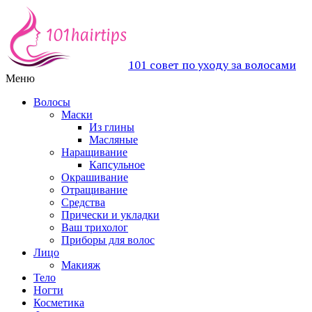
101 совет по уходу за волосами
Меню
Волосы
Маски
Из глины
Масляные
Наращивание
Капсульное
Окрашивание
Отращивание
Средства
Прически и укладки
Ваш трихолог
Приборы для волос
Лицо
Макияж
Тело
Ногти
Косметика