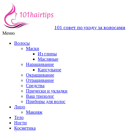
101 совет по уходу за волосами
Меню
Волосы
Маски
Из глины
Масляные
Наращивание
Капсульное
Окрашивание
Отращивание
Средства
Прически и укладки
Ваш трихолог
Приборы для волос
Лицо
Макияж
Тело
Ногти
Косметика