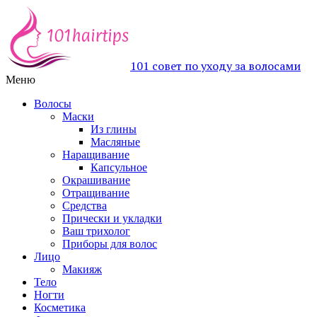
101 совет по уходу за волосами
Меню
Волосы
Маски
Из глины
Масляные
Наращивание
Капсульное
Окрашивание
Отращивание
Средства
Прически и укладки
Ваш трихолог
Приборы для волос
Лицо
Макияж
Тело
Ногти
Косметика