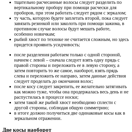
тщательно расчесанные волосы следует разделить по
вертикальному пробору при помощи расчески для
проборов, при этом работать следует рядом с зеркалом;
ту часть, которую будете заплетать второй, пока следует
завязать резинкой или заколоть при помощи зажима, в
противном случае волосы будут мешать работе,
особенно новичкам;
рыбий хвост по технике не считается сложным, но здесь
придется проявить усидчивость;
после разделения работаем только с одной стороной,
начнем с левой – сначала следует взять одну прядь с
правой стороны и переложить ее в левую сторону, а
затем повторить то же самое, наоборот, взять прядь
слева и переложить ее направо, затем данные действия
следует проделать до окончания волос;
после косу следует закрепить, ее желательно затягивать
как можно туже, чтобы она продержалась весь день и не
распустилась в процессе носки;
затем такой же рыбий хвост необходимо сплести с
другой стороны, соблюдая общую симметрию;
в итоге должно получиться две одинаковые косы как в
зеркальном отражении.
Две косы наоборот