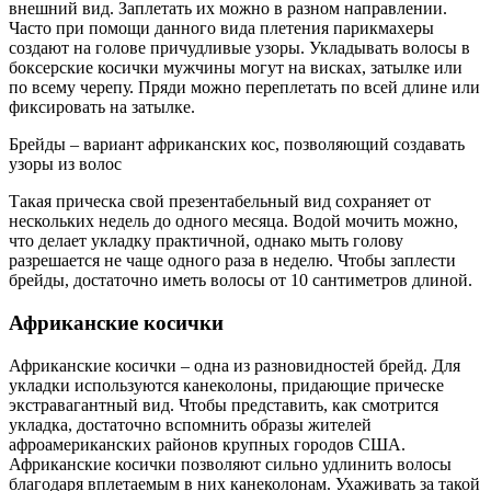
внешний вид. Заплетать их можно в разном направлении.
Часто при помощи данного вида плетения парикмахеры
создают на голове причудливые узоры. Укладывать волосы в
боксерские косички мужчины могут на висках, затылке или
по всему черепу. Пряди можно переплетать по всей длине или
фиксировать на затылке.
Брейды – вариант африканских кос, позволяющий создавать
узоры из волос
Такая прическа свой презентабельный вид сохраняет от
нескольких недель до одного месяца. Водой мочить можно,
что делает укладку практичной, однако мыть голову
разрешается не чаще одного раза в неделю. Чтобы заплести
брейды, достаточно иметь волосы от 10 сантиметров длиной.
Африканские косички
Африканские косички – одна из разновидностей брейд. Для
укладки используются канеколоны, придающие прическе
экстравагантный вид. Чтобы представить, как смотрится
укладка, достаточно вспомнить образы жителей
афроамериканских районов крупных городов США.
Африканские косички позволяют сильно удлинить волосы
благодаря вплетаемым в них канеколонам. Ухаживать за такой