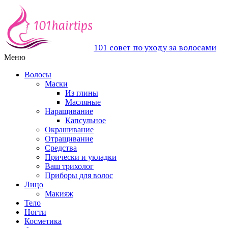
101 совет по уходу за волосами
Меню
Волосы
Маски
Из глины
Масляные
Наращивание
Капсульное
Окрашивание
Отращивание
Средства
Прически и укладки
Ваш трихолог
Приборы для волос
Лицо
Макияж
Тело
Ногти
Косметика