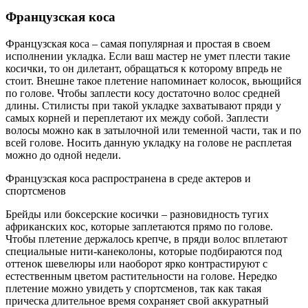
Французская коса
Французская коса – самая популярная и простая в своем
исполнении укладка. Если ваш мастер не умет плести такие
косички, то он дилетант, обращаться к которому впредь не
стоит. Внешне такое плетение напоминает колосок, вьющийся
по голове. Чтобы заплести косу достаточно волос средней
длины. Стилисты при такой укладке захватывают пряди у
самых корней и переплетают их между собой. Заплести
волосы можно как в затылочной или теменной части, так и по
всей голове. Носить данную укладку на голове не расплетая
можно до одной недели.
Французская коса распространена в среде актеров и
спортсменов
Брейды или боксерские косички – разновидность тугих
африканских кос, которые заплетаются прямо по голове.
Чтобы плетение держалось крепче, в пряди волос вплетают
специальные нити-канеколоны, которые подбираются под
оттенок шевелюры или наоборот ярко контрастируют с
естественным цветом растительности на голове. Нередко
плетение можно увидеть у спортсменов, так как такая
прическа длительное время сохраняет свой аккуратный