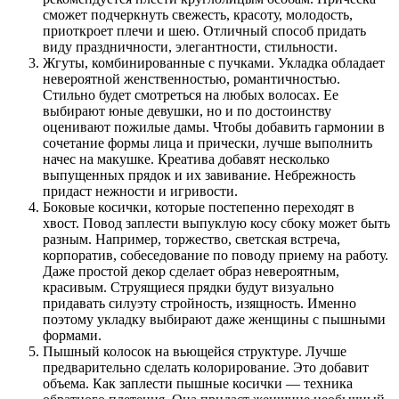
сможет подчеркнуть свежесть, красоту, молодость,
приоткроет плечи и шею. Отличный способ придать
виду праздничности, элегантности, стильности.
Жгуты, комбинированные с пучками. Укладка обладает
невероятной женственностью, романтичностью.
Стильно будет смотреться на любых волосах. Ее
выбирают юные девушки, но и по достоинству
оценивают пожилые дамы. Чтобы добавить гармонии в
сочетание формы лица и прически, лучше выполнить
начес на макушке. Креатива добавят несколько
выпущенных прядок и их завивание. Небрежность
придаст нежности и игривости.
Боковые косички, которые постепенно переходят в
хвост. Повод заплести выпуклую косу сбоку может быть
разным. Например, торжество, светская встреча,
корпоратив, собеседование по поводу приему на работу.
Даже простой декор сделает образ невероятным,
красивым. Струящиеся прядки будут визуально
придавать силуэту стройность, изящность. Именно
поэтому укладку выбирают даже женщины с пышными
формами.
Пышный колосок на вьющейся структуре. Лучше
предварительно сделать колорирование. Это добавит
объема. Как заплести пышные косички — техника