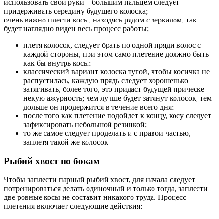
использовать свои руки – большим пальцем следует
придерживать середину будущего колоска;
очень важно плести косы, находясь рядом с зеркалом, так
будет наглядно виден весь процесс работы;
плетя колосок, следует брать по одной пряди волос с
каждой стороны, при этом само плетение должно быть
как бы внутрь косы;
классический вариант колоска тугой, чтобы косичка не
распустилась, каждую прядь следует хорошенько
затягивать, более того, это придаст будущей прическе
некую ажурность; чем лучше будет затянут колосок, тем
дольше он продержится в течение всего дня;
после того как плетение подойдет к концу, косу следует
зафиксировать небольшой резинкой;
то же самое следует проделать и с правой частью,
заплетя такой же колосок.
Рыбий хвост по бокам
Чтобы заплести парный рыбий хвост, для начала следует
потренироваться делать одиночный и только тогда, заплести
две ровные косы не составит никакого труда. Процесс
плетения включает следующие действия: