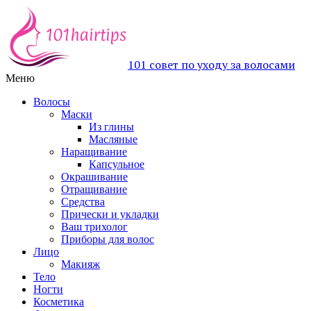
101 совет по уходу за волосами
Меню
Волосы
Маски
Из глины
Масляные
Наращивание
Капсульное
Окрашивание
Отращивание
Средства
Прически и укладки
Ваш трихолог
Приборы для волос
Лицо
Макияж
Тело
Ногти
Косметика