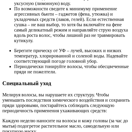
уксусную (лимонную) воду.
По возможности сведите к минимуму применение
агрессивных бьюти – гаджетов (фена, утюжка) и
укладочных средств (лаков, гелей). Если естественная
сушка – не ваш выбор, то хотя бы включайте на фене
самый деликатный режим и направляйте струю воздуха
вдоль роста волос, чтобы лишний раз не травмировать
кутикулу.
Берегите прическу от УФ – лучей, высоких и низких
температур, хлорированной и соленой воды. Надевайте
соответствующий погоде головной убор.
Периодически тонируйте волосы, чтобы обесцвеченные
пряди не пожелтели.
Специальный уход
Мелируя волосы, вы нарушаете их структуру. Чтобы
уменьшить последствия химического воздействия и сохранить
пряди здоровыми, постарайтесь соблюдать следующую
периодичность применения ухаживающих средств:
Каждую неделю наносите на волосы и кожу головы (за час до
мытья) подогретое растительное масло, самодельную или
покупную маску