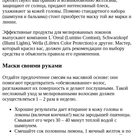
препятствуют выгоранию и возникновению желтизны,
защищают от солнца, придают интенсивный блеск,
ухаживают за кожей головы. Помимо стандартного набора
(шампуня и бальзама) стоит приобрести маску той же марки и
линии.
Эффективные продукты для мелированных локонов
выпускают компании L`Oreal (Lumino Contrast), Schwarzkopf
(Illumi Lights), Wella (Lifetex Color Protection) и другие. Мастер,
который красил вас, должен дать рекомендации по выбору
средства и объяснить правила его применения.
Маски своими руками
Отдайте предпочтение смесям на масляной основе: они
помогают предотвратить «обезвоживание» волос,
разглаживают их поверхность и делают послушными. Такой
несложный уход за мелированными волосами должен
осуществляться 1 – 2 раза в неделю.
Хорошие результаты дает втирание в кожу головы и
локоны (включая кончики!) масла зародышей пшеницы.
Смывают его через 30 – 40 минут теплой водой с
шампунем.
Смешайте сок половины лимона, 1 яичный желток и по