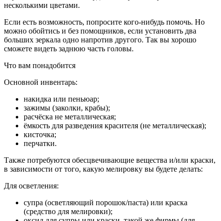
несколькими цветами.
Если есть возможность, попросите кого-нибудь помочь. Но
можно обойтись и без помощников, если установить два
больших зеркала одно напротив другого. Так вы хорошо
сможете видеть заднюю часть головы.
Что вам понадобится
Основной инвентарь:
накидка или пеньюар;
зажимы (заколки, крабы);
расчёска не металлическая;
ёмкость для разведения красителя (не металлическая);
кисточка;
перчатки.
Также потребуются обесцвечивающие вещества и/или краски,
в зависимости от того, какую мелировку вы будете делать:
Для осветления:
супра (осветляющий порошок/паста) или краска
(средство для мелировки);
оксид для супры или краски, такой же фирмы (для