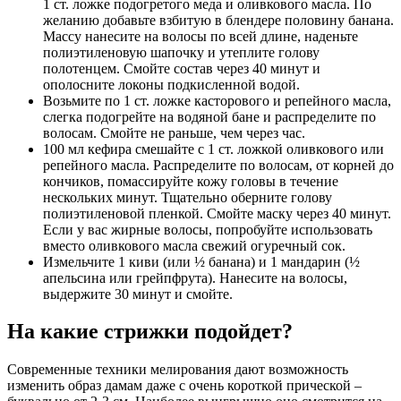
1 ст. ложке подогретого меда и оливкового масла. По
желанию добавьте взбитую в блендере половину банана.
Массу нанесите на волосы по всей длине, наденьте
полиэтиленовую шапочку и утеплите голову
полотенцем. Смойте состав через 40 минут и
ополосните локоны подкисленной водой.
Возьмите по 1 ст. ложке касторового и репейного масла,
слегка подогрейте на водяной бане и распределите по
волосам. Смойте не раньше, чем через час.
100 мл кефира смешайте с 1 ст. ложкой оливкового или
репейного масла. Распределите по волосам, от корней до
кончиков, помассируйте кожу головы в течение
нескольких минут. Тщательно оберните голову
полиэтиленовой пленкой. Смойте маску через 40 минут.
Если у вас жирные волосы, попробуйте использовать
вместо оливкового масла свежий огуречный сок.
Измельчите 1 киви (или ½ банана) и 1 мандарин (½
апельсина или грейпфрута). Нанесите на волосы,
выдержите 30 минут и смойте.
На какие стрижки подойдет?
Современные техники мелирования дают возможность
изменить образ дамам даже с очень короткой прической –