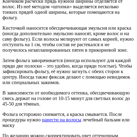
Кончиком расчёски прядь нужной ширины отделяется от
волос. Из неё методом «штопки» выделяется несколько
тонких прядей одной ширины, которые помещаются на
фольгу.
Кисточкой наносится обесцвечивающая эмульсия или краска
(иногда дополнительно эмульсию наносят, кроме волос и на
саму фольгу). Если волосы мелируют от самых корней, нужно
отступить на 1 см, чтобы состав не растекался и не
получилось незапланированных пятен в прикорневой зоне.
Затем фольга заворачивается (иногда используют для каждой
пряди две полоски – это удобно, когда пряди толстые). Чтобы
зафиксировать фольгу, её нужно загнуть с обеих сторон к
центру. Иногда также фиксаж делают с помощью невидимок
или специальных зажимов.
В зависимости от необходимого оттенка, обесцвечивающую
смесь держат на голове от 10-15 минут для светлых волос до
45-50 для тёмных.
Фольга осторожно снимается, а краска смывается. После
процедуры нужно
нанести на волосы
лечебный бальзам или
маску
По желанию можно скорректировать цвет оттеночным