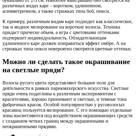
буквально от 2-3 см. Наиболее выигрышно оно смотрится на
различных видах каре – коротком, удлиненном,
асимметричном, а также стрижках типа боб, пикси.
К примеру, различным видам каре подходит как классическое,
так и модное мелирование на короткие волосы. Техника
придаст прическе объем, а игра с цветовыми оттенками
подчеркнет индивидуальность. Обладательницам
удлиненного каре должен понравиться эффект омбре. А на
стрижках типа пикси невероятно смотрятся цветные оттенки.
Можно ли сделать такое окрашивание
на светлые пряди?
Волосы русого цвета представляют большое поле для
деятельности в рамках парикмахерского искусства. Светлые
пряди очень податливы к различным экспериментам с
красителями, хорошо принимают и светлые, и темные тона
фабричных красок. Особой популярностью у русоволосых
красавиц пользуется мелирование. С его помощью отдельные
зоны высветляются под воздействием окрашивающих средств
с созданием четких границ между окрашенными и
неокрашенными прядями.