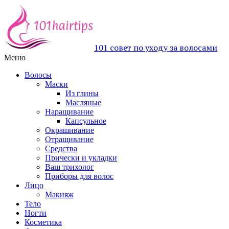
101 совет по уходу за волосами
Меню
Волосы
Маски
Из глины
Масляные
Наращивание
Капсульное
Окрашивание
Отращивание
Средства
Прически и укладки
Ваш трихолог
Приборы для волос
Лицо
Макияж
Тело
Ногти
Косметика