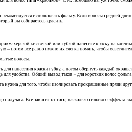
лки для волос типа «крабиков». С их помощью вы уж точно смож
екомендуется использовать фольгу. Если волосы средней длины
оторый вы собираетесь красить.
арикмахерской кисточкой или губкой нанесите краску на кончи
ю – потом все равно нужно их слегка помять, чтобы осветлител
емытые волосы.
ь для нанесения краски губку, а потом обернуть каждый окраш
 для удобства. Общий вывод таков – для коротких волос фольга
 нужна для того, чтобы изолировать прокрашенные пряди друг от
о получаса. Все зависит от того, насколько сильного эффекта в