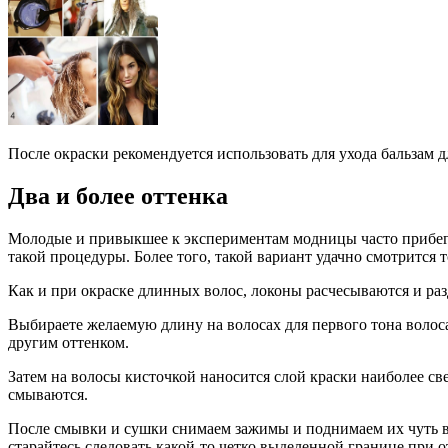
После окраски рекомендуется использовать для ухода бальзам д
Два и более оттенка
Молодые и привыкшее к экспериментам модницы часто прибега
такой процедуры. Более того, такой вариант удачно смотрится
Как и при окраске длинных волос, локоны расчесываются и разд
Выбираете желаемую длину на волосах для первого тона волоса
другим оттенком.
Затем на волосы кисточкой наносится слой краски наиболее с
смываются.
После смывки и сушки снимаем зажимы и поднимаем их чуть вы
старайтесь следовать какой-то четко выделенной границе при