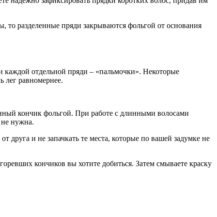
ете надежно зафиксировать прядки коротких волос, придав им
, то разделенные пряди закрываются фольгой от основания
ки каждой отдельной пряди – «пальмочки». Некоторые
ь лег равномернее.
енный кончик фольгой. При работе с длинными волосами
 не нужна.
 друга и не запачкать те места, которые по вашей задумке не
ыгоревших кончиков вы хотите добиться. Затем смываете краску