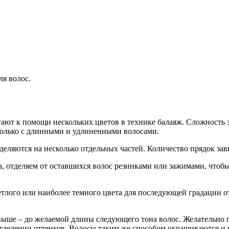
ля волос.
ют к помощи нескольких цветов в технике балаяж. Сложность з
 только с длинными и удлиненными волосами.
еляются на несколько отдельных частей. Количество прядок зави
, отделяем от оставшихся волос резинками или зажимами, чтобы
ветлого или наиболее темного цвета для последующей градации 
ше – до желаемой длины следующего тона волос. Желательно пр
 отделении оттенков. Волосы таким же способом окрашиваются и