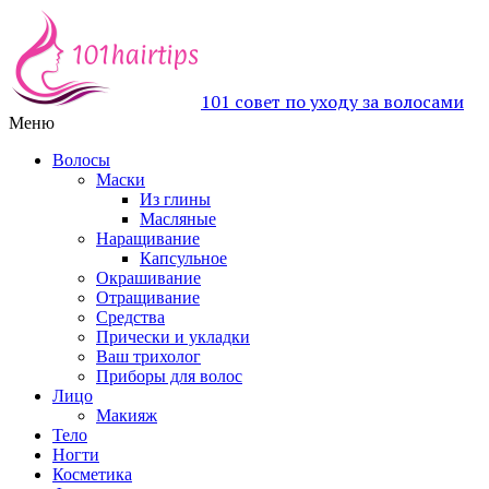
101 совет по уходу за волосами
Меню
Волосы
Маски
Из глины
Масляные
Наращивание
Капсульное
Окрашивание
Отращивание
Средства
Прически и укладки
Ваш трихолог
Приборы для волос
Лицо
Макияж
Тело
Ногти
Косметика