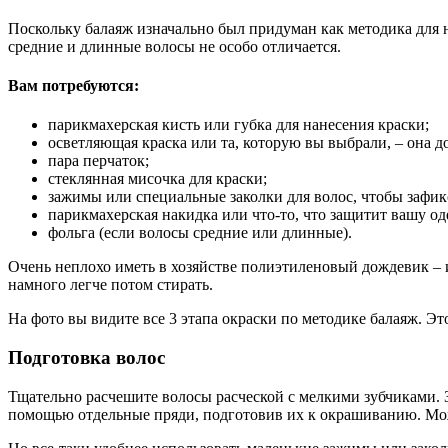
Поскольку балаяж изначально был придуман как методика для не
средние и длинные волосы не особо отличается.
Вам потребуются:
парикмахерская кисть или губка для нанесения краски;
осветляющая краска или та, которую вы выбрали, – она д
пара перчаток;
стеклянная мисочка для краски;
зажимы или специальные заколки для волос, чтобы зафик
парикмахерская накидка или что-то, что защитит вашу о
фольга (если волосы средние или длинные).
Очень неплохо иметь в хозяйстве полиэтиленовый дождевик – 
намного легче потом стирать.
На фото вы видите все 3 этапа окраски по методике балаяж. Э
Подготовка волос
Тщательно расчешите волосы расческой с мелкими зубчиками. З
помощью отдельные пряди, подготовив их к окрашиванию. Мож