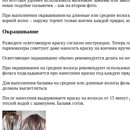
Но все-таки удобнее использовать маленькие зажимы или зако
некое подобие пальмочек – как на втором фото.
При выполнении окрашивания на длинные или средние волосы р
корней волос – наружу торчит только кончик каждой прядки, к
Окрашивание
Разведите осветляющую краску согласно инструкции. Теперь п
парикмахеры советуют даже наносить краску на кончики вручну
Осветляющее окрашивание обычно рекомендуется делать на н
При окрашивании на средние волосы рекомендуют использоват
фольга подкладывается при нанесении краски под каждую прядь
Для выполнения балаяжа на средние или длинные волосы фольга
должны высветлиться.
После нанесения выдерживаете краску на волосах от 15 минут д
теплой водой с шампунем. Балаяж готов.