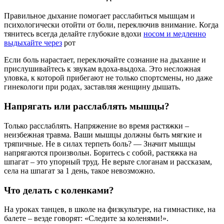
Правильное дыхание помогает расслабиться мышцам и
психологически отойти от боли, переключив внимание. Когда
тянитесь всегда делайте глубокие вдохи
носом и медленно
выдыхайте через
рот
Если боль нарастает, переключайте сознание на дыхание и
прислушивайтесь к звукам вдоха-выдоха. Это несложная
уловка, к которой прибегают не только спортсмены, но даже
гинекологи при родах, заставляя женщину дышать.
Напрягать или расслаблять мышцы?
Только расслаблять. Напряжение во время растяжки –
неизбежная травма. Ваши мышцы должны быть мягкие и
тряпичные. Не в силах терпеть боль? — Значит мышцы
напрягаются произвольн. Боритесь с собой, растяжка на
шпагат – это упорный труд. Не верьте слоганам и рассказам,
села на шпагат за 1 день, такое невозможно.
Что делать с коленками?
На уроках танцев, в школе на физкультуре, на гимнастике, на
балете – везде говорят: «Следите за коленями!».