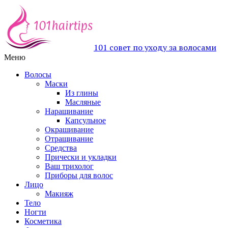
101 совет по уходу за волосами
Меню
Волосы
Маски
Из глины
Масляные
Наращивание
Капсульное
Окрашивание
Отращивание
Средства
Прически и укладки
Ваш трихолог
Приборы для волос
Лицо
Макияж
Тело
Ногти
Косметика