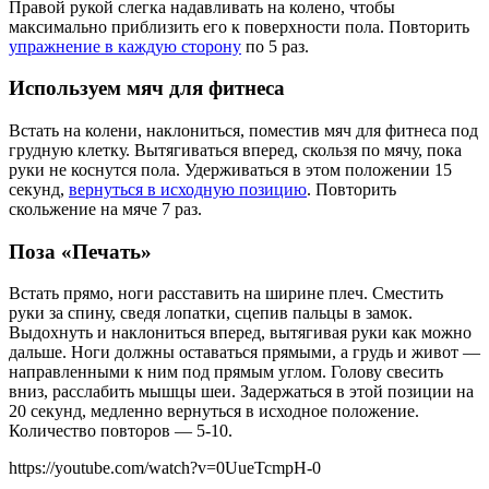
Правой рукой слегка надавливать на колено, чтобы
максимально приблизить его к поверхности пола. Повторить
упражнение в каждую сторону
по 5 раз.
Используем мяч для фитнеса
Встать на колени, наклониться, поместив мяч для фитнеса под
грудную клетку. Вытягиваться вперед, скользя по мячу, пока
руки не коснутся пола. Удерживаться в этом положении 15
секунд,
вернуться в исходную позицию
. Повторить
скольжение на мяче 7 раз.
Поза «Печать»
Встать прямо, ноги расставить на ширине плеч. Сместить
руки за спину, сведя лопатки, сцепив пальцы в замок.
Выдохнуть и наклониться вперед, вытягивая руки как можно
дальше. Ноги должны оставаться прямыми, а грудь и живот —
направленными к ним под прямым углом. Голову свесить
вниз, расслабить мышцы шеи. Задержаться в этой позиции на
20 секунд, медленно вернуться в исходное положение.
Количество повторов — 5-10.
https://youtube.com/watch?v=0UueTcmpH-0