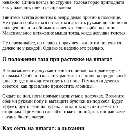
неважно. Спина всегда по струнке, голова гордо приподнята
как у балерин, плечи расправлены
Тянитесь всегда животом к бедру, делая прогиб в пояснице.
Не нужно горбатиться и пытаться достать руками до кончиков
пальцев ног или обнимать голень за счет горба на спине.
Максимальное натяжение мышц тогда, когда девушка тянется
Не переживайте, на первых порах лечь животом получится
далеко не у каждой. Однако за неделю это реально.
О положении таза при растяжке на шпагат
В этом моменте допускают много ошибок, которые ведут к
травмам. Особенно касается растяжек на полу на продольный
шпагат, где приходится сидеть на попе. Гимнастки делятся
советом, как правильно примостить ягодицы.
Сядьте на пол, ноги прямые натянутые в носочках. Возьмите
обеими руками попу и вытащите булочки из-под себя. Будет
эффект, будто сели на пуфик, а ягодицы красиво лежат по
сторонам. Примерно сделайте тоже с попой, как поправляете
грудь в бюстгальтере.
Как сесть на шпагат: о дыхании