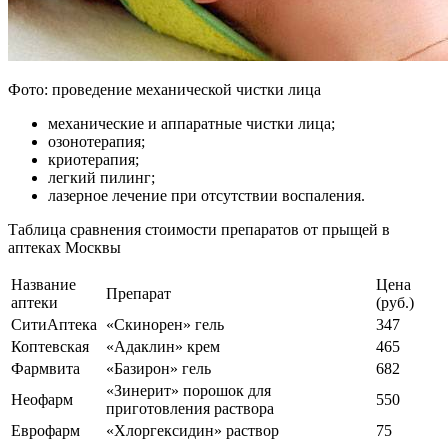
Фото: проведение механической чистки лица
механические и аппаратные чистки лица;
озонотерапия;
криотерапия;
легкий пилинг;
лазерное лечение при отсутствии воспаления.
Таблица сравнения стоимости препаратов от прыщей в
аптеках Москвы
Название
Цена
Препарат
аптеки
(руб.)
СитиАптека
«Скинорен» гель
347
Коптевская
«Адаклин» крем
465
Фармвита
«Базирон» гель
682
«Зинерит» порошок для
Неофарм
550
приготовления раствора
Еврофарм
«Хлоргексидин» раствор
75