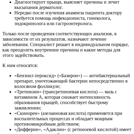
Диагностирует прыщи, выясняет причины и лечит
высыпания дерматолог.
Нередко после изучения анамнеза пациента доктору
требуется помощь инфекциониста, гинеколога,
эндокринолога или гастроэнтеролога.
Только после проведения соответствующих анализов, в
зависимости от их результатов, назначают лечение
заболевания. Специалист решает в индивидуальном порядке,
как преодолеть внутренние причины и какие методы для
этого задействовать.
К ним относятся:
«Бензоил пероксид» («Базирон») — антибактериальный
препарат, уничтожающий бактерии непосредственно в
волосяном фолликуле;
«Третиноин» (трансретиноевая кислота) — мазь с
витамином А, которая снижает интенсивность
образования прыщей, способствует быстрому
заживлению;
«Скинорен» (азелаиновая кислота) применяется при
воспалительных процессах и обладает мощным
противомикробным действием;
«Дифферин», «Адаклин» (с ретиноевой кислотой) имеет