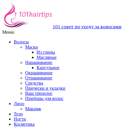
101 совет по уходу за волосами
Меню
Волосы
Маски
Из глины
Масляные
Наращивание
Капсульное
Окрашивание
Отращивание
Средства
Прически и укладки
Ваш трихолог
Приборы для волос
Лицо
Макияж
Тело
Ногти
Косметика