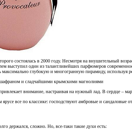
рого состоялась в 2000 году. Несмотря на внушительный возраст
телем выступил один из талантливейших парфюмеров современно
ь максимально глубокую и многогранную пирамиду, используя р
 шафраном и сладчайшими крымскими магнолиями
ривлекает внимание, настраивая на нужный лад. В сердце – ма
ом ярусе все по классике: господствуют амбровые и сандаловые
го держался, сложно. Но, все-таки такие духи есть: