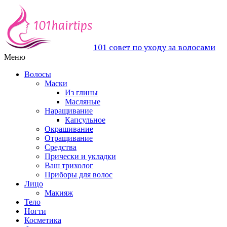
101 совет по уходу за волосами
Меню
Волосы
Маски
Из глины
Масляные
Наращивание
Капсульное
Окрашивание
Отращивание
Средства
Прически и укладки
Ваш трихолог
Приборы для волос
Лицо
Макияж
Тело
Ногти
Косметика