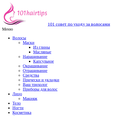
101 совет по уходу за волосами
Меню
Волосы
Маски
Из глины
Масляные
Наращивание
Капсульное
Окрашивание
Отращивание
Средства
Прически и укладки
Ваш трихолог
Приборы для волос
Лицо
Макияж
Тело
Ногти
Косметика