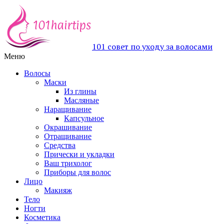
101 совет по уходу за волосами
Меню
Волосы
Маски
Из глины
Масляные
Наращивание
Капсульное
Окрашивание
Отращивание
Средства
Прически и укладки
Ваш трихолог
Приборы для волос
Лицо
Макияж
Тело
Ногти
Косметика