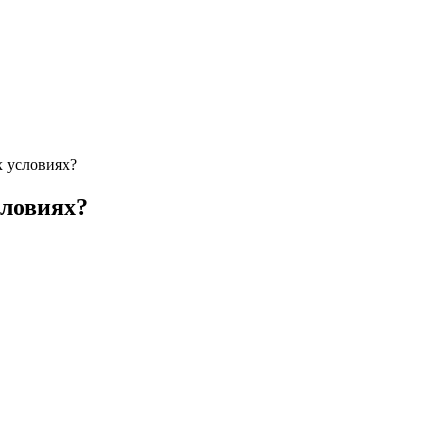
х условиях?
словиях?