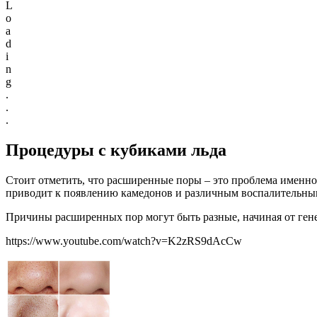
L
o
a
d
i
n
g
.
.
.
Процедуры с кубиками льда
Стоит отметить, что расширенные поры – это проблема именно
приводит к появлению камедонов и различным воспалительным
Причины расширенных пор могут быть разные, начиная от ген
https://www.youtube.com/watch?v=K2zRS9dAcCw