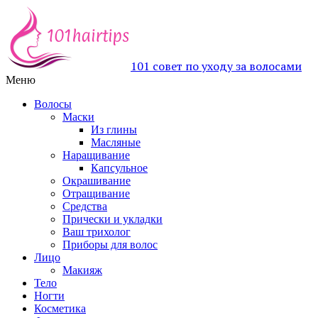
101 совет по уходу за волосами
Меню
Волосы
Маски
Из глины
Масляные
Наращивание
Капсульное
Окрашивание
Отращивание
Средства
Прически и укладки
Ваш трихолог
Приборы для волос
Лицо
Макияж
Тело
Ногти
Косметика