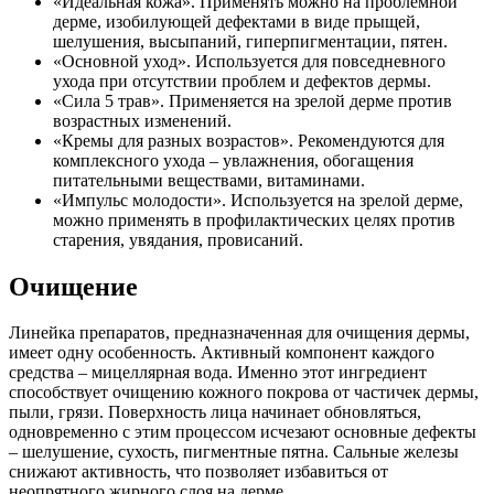
«Идеальная кожа». Применять можно на проблемной
дерме, изобилующей дефектами в виде прыщей,
шелушения, высыпаний, гиперпигментации, пятен.
«Основной уход». Используется для повседневного
ухода при отсутствии проблем и дефектов дермы.
«Сила 5 трав». Применяется на зрелой дерме против
возрастных изменений.
«Кремы для разных возрастов». Рекомендуются для
комплексного ухода – увлажнения, обогащения
питательными веществами, витаминами.
«Импульс молодости». Используется на зрелой дерме,
можно применять в профилактических целях против
старения, увядания, провисаний.
Очищение
Линейка препаратов, предназначенная для очищения дермы,
имеет одну особенность. Активный компонент каждого
средства – мицеллярная вода. Именно этот ингредиент
способствует очищению кожного покрова от частичек дермы,
пыли, грязи. Поверхность лица начинает обновляться,
одновременно с этим процессом исчезают основные дефекты
– шелушение, сухость, пигментные пятна. Сальные железы
снижают активность, что позволяет избавиться от
неопрятного жирного слоя на дерме.