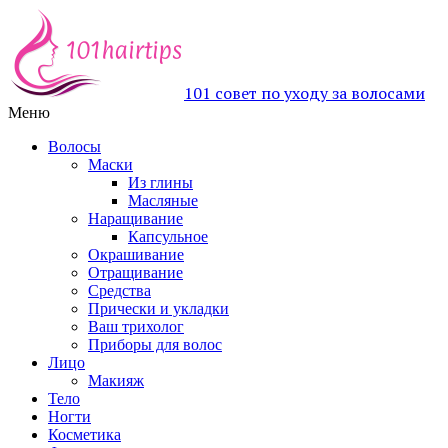
101 совет по уходу за волосами
Меню
Волосы
Маски
Из глины
Масляные
Наращивание
Капсульное
Окрашивание
Отращивание
Средства
Прически и укладки
Ваш трихолог
Приборы для волос
Лицо
Макияж
Тело
Ногти
Косметика