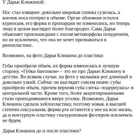
У Дарьи Клюкиной:
Нос стал изящнее: довольно широкая спинка сузилась, а
кончик носа потерял в объеме. Орган обоняния остался
курносым, его форма и пропорции не изменились, но теперь
лицо в целом выглядит более благородно. Сама Дарья
объясняет произошедшие с носом метаморфозы похудением,
но не исключено, что она не хочет признаваться в
ринопластике.
Возможно, на фото Дарья Клюкина до пластики
Губы приобрели объем, их форма изменилась в лучшую
сторону. «Губки бантиком» – это не про Дарью Клюкину в
детстве. Во всяком случае, на фото у малышки рот длинный и
довольно узкий. Сейчас он выглядит совсем иначе: губы
приобрели объем, причем верхняя губа слегка «вздернулась» в
центральной части. Кроме того, более акцентированными
стали приподнявшиеся вверх уголки. Возможно, Дарья
Клюкина сделала хейлопластику, поэтому новая, в высшей
степени сексуальная, форма рта останется у нее на всю жизнь,
да и контурную пластику гиалуроновым филлером исключать
не будем.
Дарья Клюкина до и после пластики?