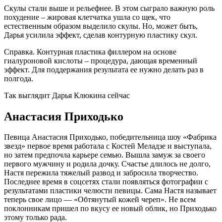
Скулы стали выше и рельефнее. В этом сыграло важную роль
похудение – жировая клетчатка ушла со щек, что
естественным образом выделило скулы. Но, может быть,
Дарья усилила эффект, сделав контурную пластику скул.
Справка. Контурная пластика филлером на основе
гиалуроновой кислоты – процедура, дающая временный
эффект. Для поддержания результата ее нужно делать раз в
полгода.
Так выглядит Дарья Клюкина сейчас
Анастасия Приходько
Певица Анастасия Приходько, победительница шоу «Фабрика
звезд» первое время работала с Костей Меладзе и выступала,
но затем предпочла карьере семью. Вышла замуж за своего
первого мужчину и родила дочку. Счастье длилось не долго,
Настя пережила тяжелый развод и забросила творчество.
Последнее время в соцсетях стали появляться фотографии с
результатами пластики челюсти певицы. Сама Настя называет
теперь свое лицо — «Обтянутый кожей череп». Не всем
поклонникам пришел по вкусу ее новый облик, но Приходько
этому только рада.