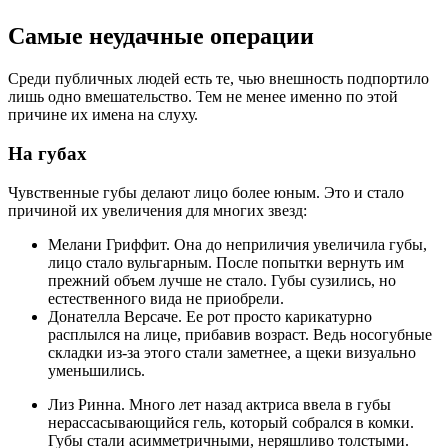
Самые неудачные операции
Среди публичных людей есть те, чью внешность подпортило
лишь одно вмешательство. Тем не менее именно по этой
причине их имена на слуху.
На губах
Чувственные губы делают лицо более юным. Это и стало
причиной их увеличения для многих звезд:
Мелани Гриффит. Она до неприличия увеличила губы,
лицо стало вульгарным. После попытки вернуть им
прежний объем лучше не стало. Губы сузились, но
естественного вида не приобрели.
Донателла Версаче. Ее рот просто карикатурно
расплылся на лице, прибавив возраст. Ведь носогубные
складки из-за этого стали заметнее, а щеки визуально
уменьшились.
Лиз Ринна. Много лет назад актриса ввела в губы
нерассасывающийся гель, который собрался в комки.
Губы стали асимметричными, неряшливо толстыми.