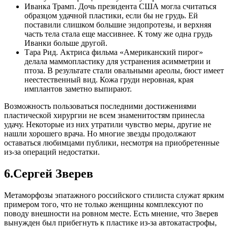
Иванка Трамп. Дочь президента США могла считаться
образцом удачной пластики, если бы не грудь. Ей
поставили слишком большие эндопротезы, и верхняя
часть тела стала еще массивнее. К тому же одна грудь
Иванки больше другой.
Тара Рид. Актриса фильма «Американский пирог»
делала маммопластику для устранения асимметрии и
птоза. В результате стали овальными ареолы, бюст имеет
неестественный вид. Кожа груди неровная, края
имплантов заметно выпирают.
Возможность пользоваться последними достижениями
пластической хирургии не всем знаменитостям принесла
удачу. Некоторые из них утратили чувство меры, другие не
нашли хорошего врача. Но многие звезды продолжают
оставаться любимцами публики, несмотря на приобретенные
из-за операций недостатки.
6.Сергей Зверев
Метаморфозы эпатажного российского стилиста служат ярким
примером того, что не только женщины комплексуют по
поводу внешности на ровном месте. Есть мнение, что Зверев
вынужден был прибегнуть к пластике из-за автокатастрофы,