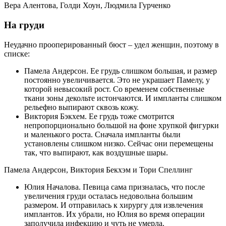
Вера Алентова, Голди Хоун, Людмила Гурченко
На груди
Неудачно прооперированный бюст – удел женщин, поэтому в
списке:
Памела Андерсон. Ее грудь слишком большая, и размер
постоянно увеличивается. Это не украшает Памелу, у
которой невысокий рост. Со временем собственные
ткани зоны декольте истончаются. И импланты слишком
рельефно выпирают сквозь кожу.
Виктория Бэкхем. Ее грудь тоже смотрится
непропорционально большой на фоне хрупкой фигурки
и маленького роста. Сначала импланты были
установлены слишком низко. Сейчас они перемещены
так, что выпирают, как воздушные шары.
Памела Андерсон, Виктория Бекхэм и Тори Спеллинг
Юлия Началова. Певица сама призналась, что после
увеличения груди осталась недовольна большим
размером. И отправилась к хирургу для извлечения
имплантов. Их убрали, но Юлия во время операции
заполучила инфекцию и чуть не умерла.