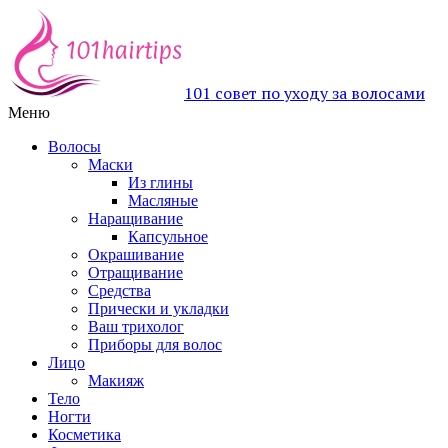
101 совет по уходу за волосами
Меню
Волосы
Маски
Из глины
Масляные
Наращивание
Капсульное
Окрашивание
Отращивание
Средства
Прически и укладки
Ваш трихолог
Приборы для волос
Лицо
Макияж
Тело
Ногти
Косметика