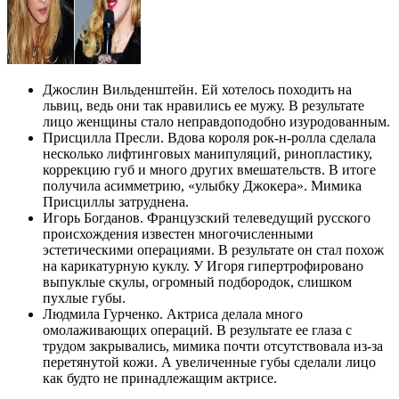
Джослин Вильденштейн. Ей хотелось походить на
львиц, ведь они так нравились ее мужу. В результате
лицо женщины стало неправдоподобно изуродованным.
Присцилла Пресли. Вдова короля рок-н-ролла сделала
несколько лифтинговых манипуляций, ринопластику,
коррекцию губ и много других вмешательств. В итоге
получила асимметрию, «улыбку Джокера». Мимика
Присциллы затруднена.
Игорь Богданов. Французский телеведущий русского
происхождения известен многочисленными
эстетическими операциями. В результате он стал похож
на карикатурную куклу. У Игоря гипертрофировано
выпуклые скулы, огромный подбородок, слишком
пухлые губы.
Людмила Гурченко. Актриса делала много
омолаживающих операций. В результате ее глаза с
трудом закрывались, мимика почти отсутствовала из-за
перетянутой кожи. А увеличенные губы сделали лицо
как будто не принадлежащим актрисе.