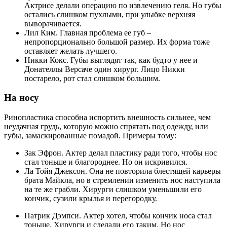
Актрисе делали операцию по извлечению геля. Но губы
остались слишком пухлыми, при улыбке верхняя
выворачивается.
Лил Ким. Главная проблема ее губ –
непропорционально большой размер. Их форма тоже
оставляет желать лучшего.
Никки Кокс. Губы выглядят так, как будто у нее и
Донателлы Версаче один хирург. Лицо Никки
постарело, рот стал слишком большим.
На носу
Ринопластика способна испортить внешность сильнее, чем
неудачная грудь, которую можно спрятать под одежду, или
губы, замаскированные помадой. Примеры тому:
Зак Эфрон. Актер делал пластику ради того, чтобы нос
стал тоньше и благороднее. Но он искривился.
Ла Тойя Джексон. Она не повторила блестящей карьеры
брата Майкла, но в стремлении изменить нос наступила
на те же грабли. Хирурги слишком уменьшили его
кончик, сузили крылья и перегородку.
Патрик Дэмпси. Актер хотел, чтобы кончик носа стал
тоньше. Хирурги и сделали его таким. Но нос